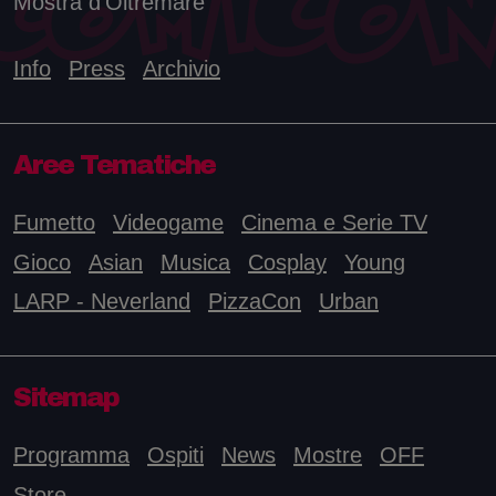
Mostra d'Oltremare
Info
Press
Archivio
Aree Tematiche
Fumetto
Videogame
Cinema e Serie TV
Gioco
Asian
Musica
Cosplay
Young
LARP - Neverland
PizzaCon
Urban
Sitemap
Programma
Ospiti
News
Mostre
OFF
Store