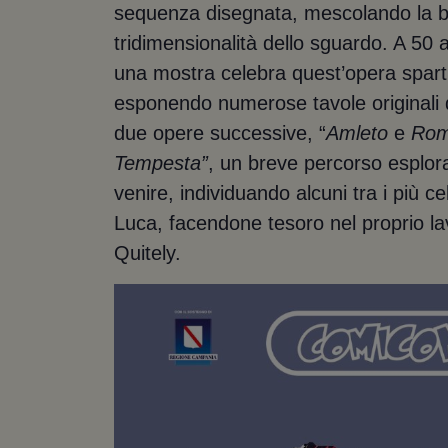
sequenza disegnata, mescolando la bid
tridimensionalità dello sguardo. A 50 
una mostra celebra quest’opera sparti
esponendo numerose tavole originali d
due opere successive, “
Amleto
e
Rom
Tempesta”
, un breve percorso esplora 
venire, individuando alcuni tra i più 
Luca, facendone tesoro nel proprio l
Quitely.