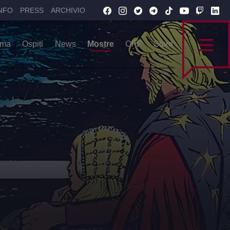
NFO
PRESS
ARCHIVIO
mma
Ospiti
News
Mostre
OFF
Store