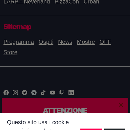
LARP - Neverland
PizzaCon
Urban
Sitemap
Programma
Ospiti
News
Mostre
OFF
Store
×
ATTENZIONE
Questo sito è relativo ad un'edizione passata
Questo sito usa i cookie
© COPYRIGHT COMICON 2025 Tutti i diritti riservati -