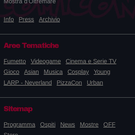
Mostra d'Oltremare
Info
Press
Archivio
Aree Tematiche
Fumetto
Videogame
Cinema e Serie TV
Gioco
Asian
Musica
Cosplay
Young
LARP - Neverland
PizzaCon
Urban
Sitemap
Programma
Ospiti
News
Mostre
OFF