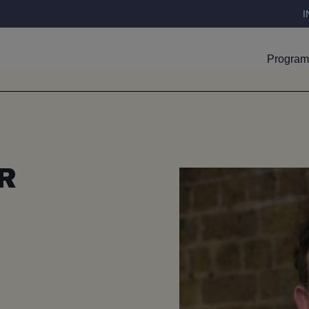
I
Progra
R