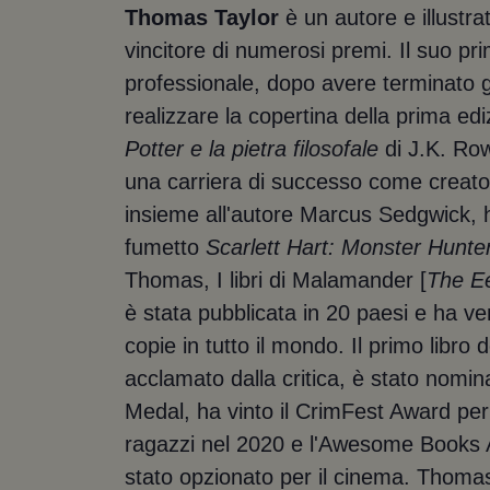
Thomas Taylor
è un autore e illustrat
vincitore di numerosi premi. Il suo pr
professionale, dopo avere terminato gli
realizzare la copertina della prima edi
Potter e la pietra filosofale
di J.K. Row
una carriera di successo come creatore d
insieme all'autore Marcus Sedgwick, h
fumetto
Scarlett Hart: Monster Hunte
Thomas, I libri di Malamander [
The Ee
è stata pubblicata in 20 paesi e ha v
copie in tutto il mondo. Il primo libro 
acclamato dalla critica, è stato nomin
Medal, ha vinto il CrimFest Award per
ragazzi nel 2020 e l'Awesome Books 
stato opzionato per il cinema. Thomas