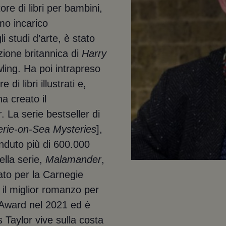
ore di libri per bambini,
imo incarico
 studi d’arte, è stato
zione britannica di
Harry
ling. Ha poi intrapreso
i libri illustrati e,
a creato il
r
. La serie bestseller di
rie-on-Sea Mysteries
],
enduto più di 600.000
della serie,
Malamander
,
ato per la Carnegie
 il miglior romanzo per
Award nel 2021 ed è
 Taylor vive sulla costa