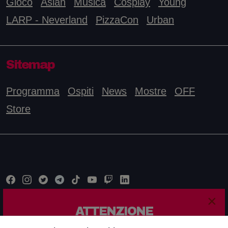
Gioco
Asian
Musica
Cosplay
Young
LARP - Neverland
PizzaCon
Urban
Sitemap
Programma
Ospiti
News
Mostre
OFF
Store
×
ATTENZIONE
Questo sito è relativo ad un'edizione passata