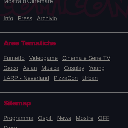
Mostra d'Oltremare
Info
Press
Archivio
Aree Tematiche
Fumetto
Videogame
Cinema e Serie TV
Gioco
Asian
Musica
Cosplay
Young
LARP - Neverland
PizzaCon
Urban
Sitemap
Programma
Ospiti
News
Mostre
OFF