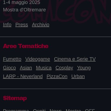
1-4 maggio 2025
Mostra d'Oltremare
Info
Press
Archivio
Aree Tematiche
Fumetto
Videogame
Cinema e Serie TV
Gioco
Asian
Musica
Cosplay
Young
LARP - Neverland
PizzaCon
Urban
Sitemap
Programma
Ospiti
News
Mostre
OFF